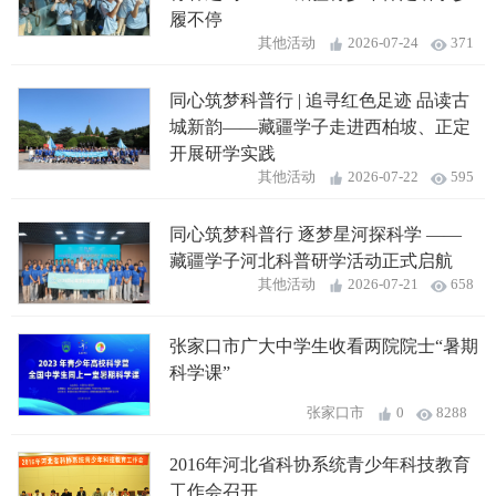
履不停
其他活动
2026-07-24
371
同心筑梦科普行 | 追寻红色足迹 品读古
城新韵——藏疆学子走进西柏坡、正定
开展研学实践
其他活动
2026-07-22
595
同心筑梦科普行 逐梦星河探科学 ——
藏疆学子河北科普研学活动正式启航
其他活动
2026-07-21
658
张家口市广大中学生收看两院院士“暑期
科学课”
张家口市
0
8288
2016年河北省科协系统青少年科技教育
工作会召开