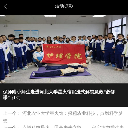
活动掠影
保师附小师生走进河北大学星火馆沉浸式解锁急救“必修
课”
1
（
/7）
上一个：
河北农业大学星火馆​：探秘农业科技，点燃科学梦
想
下一个：
点燃科技星火，照亮未来之路 ——保定市中学生走