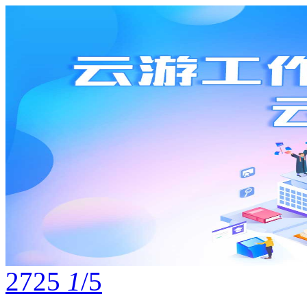
2725
1
/5