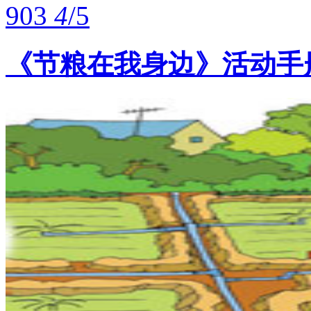
903
4
/5
《节粮在我身边》活动手