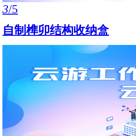
3
/5
自制榫卯结构收纳盒