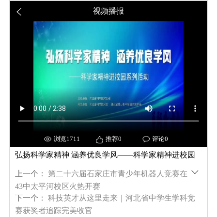
视频播报
浏览1711
推荐0
评论0
弘扬科学家精神 涵养优良学风——科学家精神进校园
上一个：
第二十六届石家庄市青少年机器人竞赛在
43中太平河校区火热开赛
下一个：
科技英才从这里走来｜河北省中学生学科竞
赛获奖者追踪完美收官