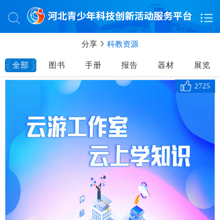
分享
科教资源
全部
图书
手册
报告
器材
展览
2725