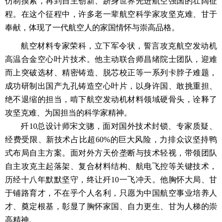
仿制摸索，再到自主创新、跻身世界先进航空强国的壮阔征
程。在这个征程中，许多老一辈航空科学家攻坚克难、甘于
奉献，体现了一代航空人的家国情怀与崇高品格。
航空材料专家荣科，立下军令状，誓言攻克航空发动机
高温合金空心叶片技术。他主动联合师昌绪院士团队，迎难
而上突破选材、精密铸造、脱芯校正等一系列卡脖子难题，
成功研制出国产九孔铸造空心叶片，以身许国、敢挑重担、
绝不退缩的担当，啃下航空发动机材料领域硬骨头，诠释了
攻坚克难、为国担当的科学家精神。
歼10总设计师宋文骢，面对国外技术封锁、专家质疑、
经费受限、新技术占比超60%的巨大风险，力排众议坚持鸭
式布局自主方案。面对外方天价垄断与技术轻视，带领团队
自主攻克主起落架、复合材料结构、航电飞控等关键技术，
历经十八年默默坚守，终让歼10一飞冲天。他胸怀大局、甘
于铺路育才，不在乎个人名利，只愿为中国航空事业培养人
才、奠定根基，彰显了胸怀家国、自力更生、甘为人梯的崇
高精神。