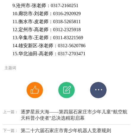
9.
沧州市-张老师：0317
-
2160251
10.
廊坊市-刘老师：0316
-
2920929
11.衡水市
-
皮老师：0318-5265811
12.
定州市-高老师：0312
-
2325918
13.
辛集市-王老师：0311
-
8322156
9
14.
雄安新区-张老师：0312-5620786
15.
华北油田-高老师：0317
-
2703471
主题词
逐梦星辰大海——第四届石家庄市少年儿童“航空航
上一篇：
天科普小使者”总决选精彩启幕
第二十六届石家庄市青少年机器人竞赛规则
下一篇：